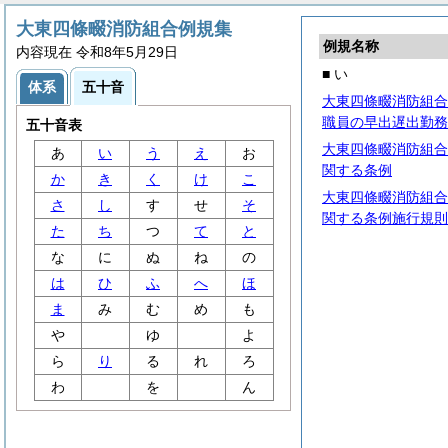
大東四條畷消防組合例規集
例規名称
内容現在 令和8年5月29日
■ い
体系
五十音
大東四條畷消防組合
職員の早出遅出勤務
五十音表
大東四條畷消防組合
あ
い
う
え
お
関する条例
か
き
く
け
こ
大東四條畷消防組合
さ
し
す
せ
そ
関する条例施行規則
た
ち
つ
て
と
な
に
ぬ
ね
の
は
ひ
ふ
へ
ほ
ま
み
む
め
も
や
ゆ
よ
ら
り
る
れ
ろ
わ
を
ん