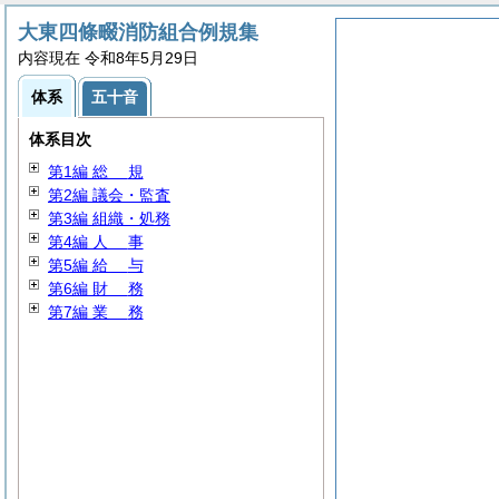
大東四條畷消防組合例規集
内容現在 令和8年5月29日
体系
五十音
体系目次
第1編
総
規
第2編 議会・監査
第3編 組織・処務
第4編
人
事
第5編
給
与
第6編
財
務
第7編
業
務