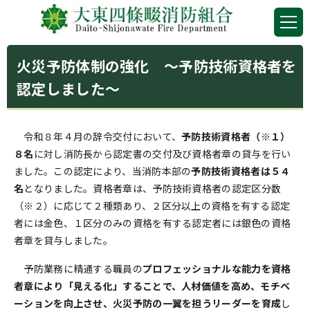
火災予防体制の強化 ～予防技術資格者を
認定しました～
令和８年４月の辞令交付において、
予防技術資格者（※１）
８名
に対し消防長から認定書の交付及び資格者章の貸与を行い
ました。この認定により、当消防本部の
予防技術資格者は５４
名
となりました。資格者章は、予防技術資格者の認定区分数
（※２）に応じて２種類あり、２区分以上の資格を有する認定
者には金色、１区分のみの資格を有する認定者には銀色の資格
者章を貸与しました。
予防業務に精通する職員の
プロフェッショナルな能力を資格
者章により「見える化」することで、人材価値を高め、モチベ
ーションを向上させ、火災予防の一翼を担うリーダーを
育成
し