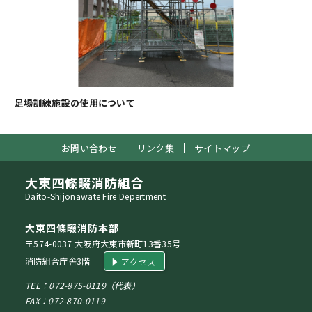
足場訓練施設の使用について
お問い合わせ
リンク集
サイトマップ
大東四條畷消防組合
Daito-Shijonawate Fire Depertment
大東四條畷消防本部
〒574-0037 大阪府大東市新町13番35号
消防組合庁舎3階
アクセス
TEL：072-875-0119（代表）
FAX：072-870-0119