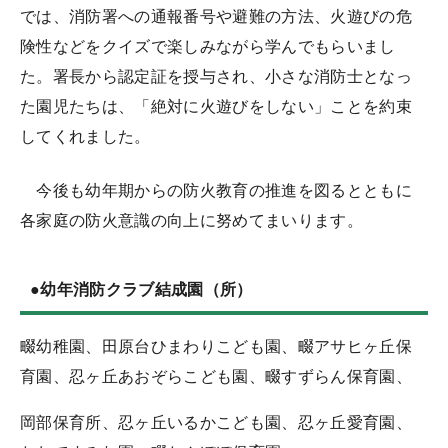
では、消防署への通報番号や避難の方法、火遊びの危
険性などをクイズで楽しみながら学んでもらいまし
た。署長から認定証を授与され、小さな消防士となっ
た園児たちは、「絶対に火遊びをしない」ことを約束
してくれました。
今後も幼年期からの防火教育の推
進を図るとともに
各家庭の防火意識の向上に努めてまいります。
●幼年消防クラブ結
成園（所）
畷幼稚園、田原
台ひまわりこども園、畷アサヒヶ丘保
育園、忍ヶ丘あおぞらこども園、畷すずらん保育園、
岡部保育所、忍ヶ丘いるかこども園、忍ヶ丘愛育園、