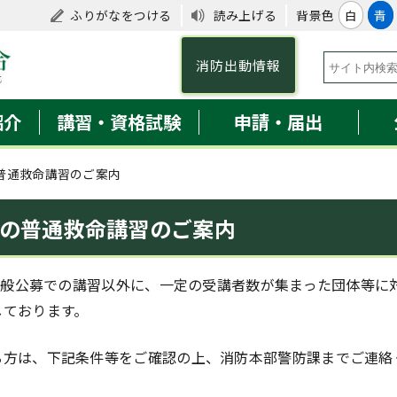
ふりがなをつける
読み上げる
背景色
白
青
消防出動情報
紹介
講習・資格試験
申請・届出
普通救命講習のご案内
の普通救命講習のご案内
般公募での講習以外に、一定の受講者数が集まった団体等に
しております。
方は、下記条件等をご確認の上、消防本部警防課までご連絡