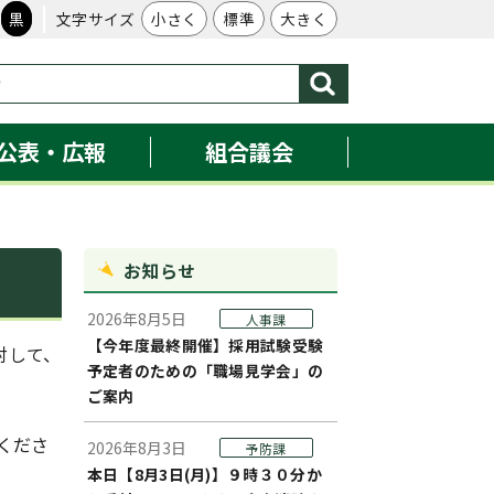
黒
文字サイズ
小さく
標準
大きく
公表・広報
組合議会
お知らせ
2026年8月5日
人事課
【今年度最終開催】採用試験受験
対して、
予定者のための「職場見学会」の
ご案内
くださ
2026年8月3日
予防課
本日【8月3日(月)】９時３０分か