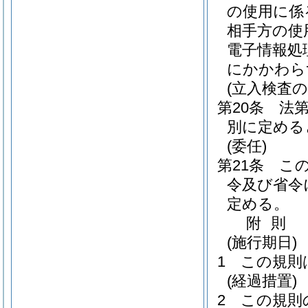
の使用に係
相手方の使
電子情報処
にかかわら
(立入検査の
第20条
法
別に定める
(委任)
第21条
こ
令及び省令
定める。
附
則
(施行期日)
1
この規則
(経過措置)
2
この規則