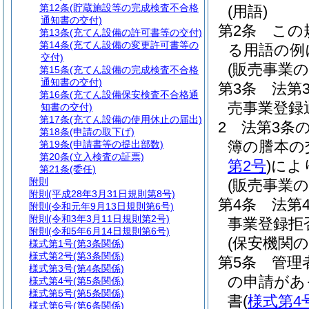
第12条
(貯蔵施設等の完成検査不合格
(用語)
通知書の交付)
第2条
この
第13条
(充てん設備の許可書等の交付)
第14条
(充てん設備の変更許可書等の
る用語の例
交付)
(販売事業
第15条
(充てん設備の完成検査不合格
通知書の交付)
第3条
法第
第16条
(充てん設備保安検査不合格通
売事業登録
知書の交付)
第17条
(充てん設備の使用休止の届出)
2
法第3条
第18条
(申請の取下げ)
簿の謄本の
第19条
(申請書等の提出部数)
第20条
(立入検査の証票)
第2号
)
によ
第21条
(委任)
附則
(販売事業
附則
(平成28年3月31日規則第8号)
第4条
法第
附則
(令和元年9月13日規則第6号)
附則
(令和3年3月11日規則第2号)
事業登録拒
附則
(令和5年6月14日規則第6号)
(保安機関
様式第1号
(第3条関係)
様式第2号
(第3条関係)
第5条
管理
様式第3号
(第4条関係)
の申請があ
様式第4号
(第5条関係)
様式第5号
(第5条関係)
書
(
様式第4
様式第6号
(第6条関係)