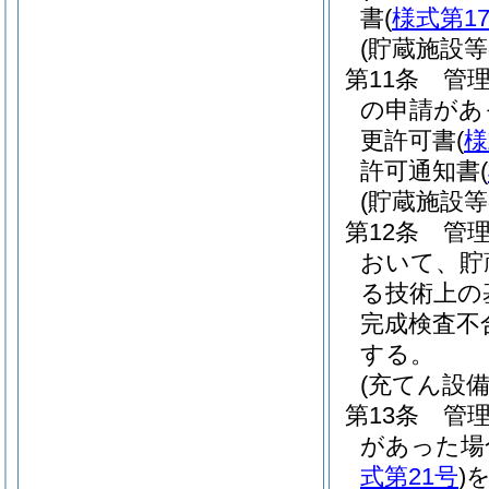
書
(
様式第1
(貯蔵施設
第11条
管理
の申請があ
更許可書
(
様
許可通知書
(
(貯蔵施設
第12条
管理
おいて、貯
る技術上の
完成検査不
する。
(充てん設
第13条
管理
があった場
式第21号
)