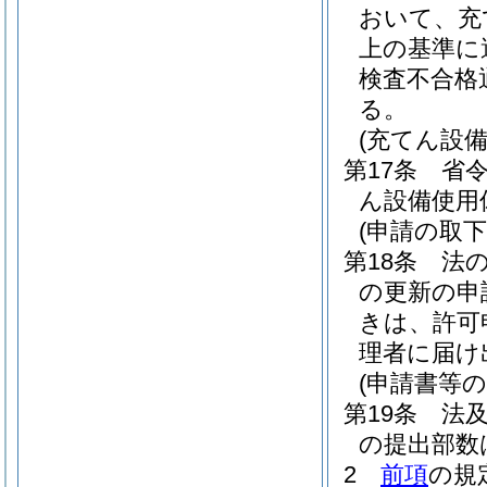
おいて、充
上の基準に
検査不合格
る。
(充てん設
第17条
省
ん設備使用
(申請の取下
第18条
法
の更新の申
きは、許可
理者に届け
(申請書等の
第19条
法
の提出部数
2
前項
の規