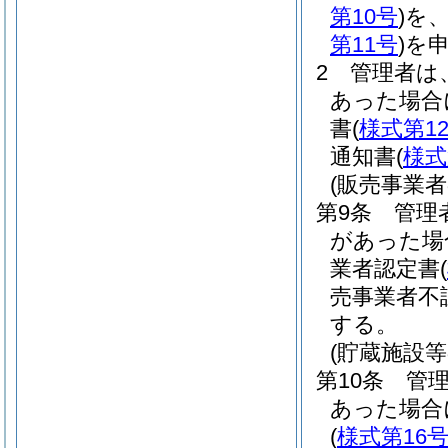
第10号
)
を
第11号
)
を
2
管理者は
あった場合
書
(
様式第1
通知書
(
様式
(販売事業
第9条
管理
があった場
業者認定書
(
売事業者不
する。
(貯蔵施設
第10条
管
あった場合
(
様式第16