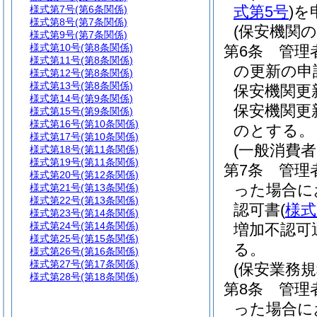
式第5号
)
を
様式第7号
(第6条関係)
様式第8号
(第7条関係)
(保安機関
様式第9号
(第7条関係)
様式第10号
(第8条関係)
第6条
管理
様式第11号
(第8条関係)
の更新の申
様式第12号
(第8条関係)
様式第13号
(第8条関係)
保安機関更
様式第14号
(第9条関係)
保安機関更
様式第15号
(第9条関係)
様式第16号
(第10条関係)
のとする。
様式第17号
(第10条関係)
(一般消費
様式第18号
(第11条関係)
様式第19号
(第11条関係)
第7条
管理
様式第20号
(第12条関係)
った場合に
様式第21号
(第13条関係)
様式第22号
(第13条関係)
認可書
(
様式
様式第23号
(第14条関係)
様式第24号
(第14条関係)
増加不認可
様式第25号
(第15条関係)
る。
様式第26号
(第16条関係)
様式第27号
(第17条関係)
(保安業務
様式第28号
(第18条関係)
第8条
管理
った場合に