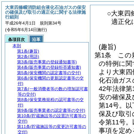
大東四條畷消防組合液化石油ガスの保安
の確保及び取引の適正化に関する法律施
○大東四
行細則
適正化
平成26年4月1日 規則第34号
(令和5年6月14日施行)
条項目次
沿革
(趣旨)
本則
第1条
(趣旨)
第1条
この
第2条
(用語)
第3条
(販売事業の登録通知書等)
の特例に関
第4条
(販売事業の登録拒否通知書)
より大東四
第5条
(保安機関の認定書等の交付)
第6条
(保安機関の更新認定書等の交
化石油ガス
付)
42年法律第
第7条
(一般消費者等の数の増加認可書
等の交付)
安の確保及
第8条
(保安業務規程の認可書等の交
第14号。
付)
第9条
(販売事業者の認定書等の交付)
保及び取引
第10条
(貯蔵施設等の設置許可書等の
令第11号
交付)
第11条
(貯蔵施設等の変更許可書等の
事項を定め
交付)