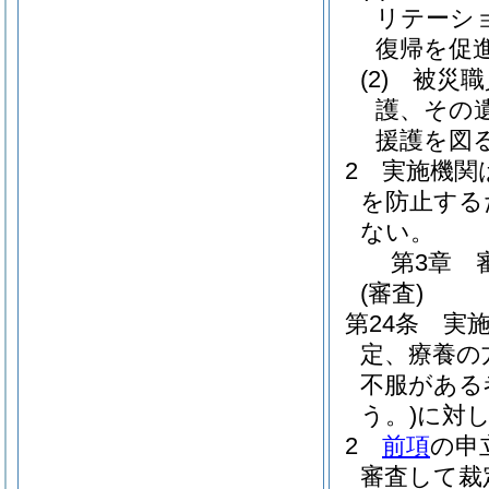
リテーシ
復帰を促
(2)
被災職
護、その
援護を図
2
実施機関
を防止する
ない。
第3章
(審査)
第24条
実
定、療養の
不服がある
う。)
に対
2
前項
の申
審査して裁