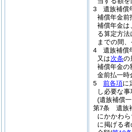
当する額を
3
遺族補償
補償年金前
補償年金は
る算定方法
までの間、
4
遺族補償
又は
次条
の
補償年金の
金前払一時
5
前各項
に
し必要な事
(遺族補償
第7条
遺族
にかかわら
に掲げる者