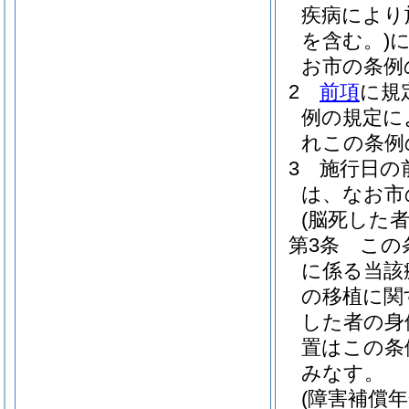
疾病により
を含む。)
お市の条例
2
前項
に規
例の規定に
れこの条例
3
施行日の
は、なお市
(脳死した
第3条
この
に係る当該
の移植に関
した者の身
置はこの条
みなす。
(障害補償