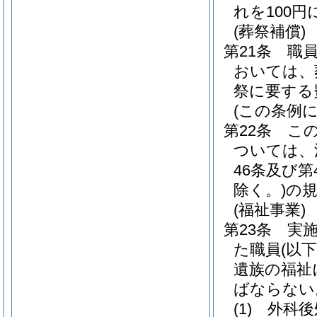
れを100
(葬祭補償)
第21条
職
おいては、
祭に要する
(この条例
第22条
こ
ついては、
46条及び第
除く。)
の
(福祉事業)
第23条
実
た職員
(以
遺族の福祉
ばならない
(1)
外科後