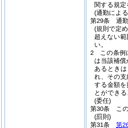
関する規定
(通勤によ
第29条
通
(規則で定
超えない範
い。
2
この条例
は当該補償
あるときは
れ、その支
する金額を
とができる
(委任)
第30条
こ
(罰則)
第31条
第2