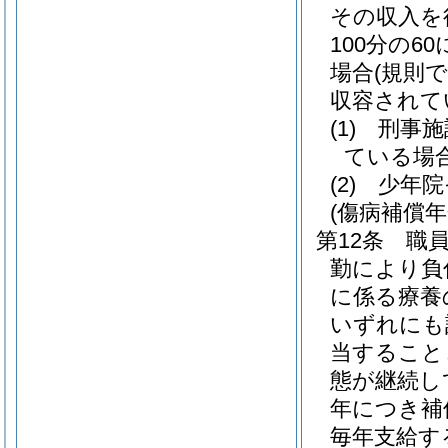
その収入を
100分の
場合
(規則
収容されて
(1)
刑事施
ている場
(2)
少年院
(傷病補償年
第12条
職
勤により負
に係る療養
いずれにも
当すること
態が継続し
年につき補
毎年支給す