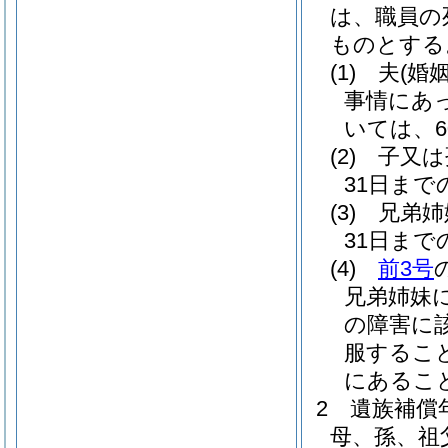
は、職員の
ものとする
(1)
夫
(婚
事情にあ
いては、
(2)
子又は
31日ま
(3)
兄弟姉
31日ま
(4)
前3号
兄弟姉妹
の障害に
服するこ
にあるこ
2
遺族補償
母、孫、祖