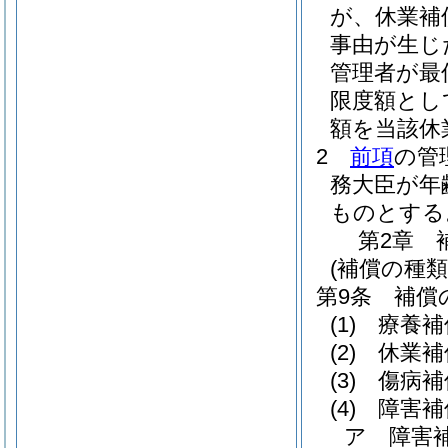
が、休業補
事由が生じ
管理者が最
限度額とし
額を当該休
2
前項
の管
務大臣が年
ものとする
第2章
(補償の種類
第9条
補償
(1)
療養補
(2)
休業補
(3)
傷病補
(4)
障害補
ア
障害