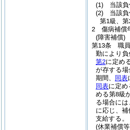
(1)
当該負
(2)
当該負
第1級、
2
傷病補償
(障害補償)
第13条
職
勤により負
第2
に定め
が存する場
期間、
同表
同表
に定め
める第8級
る場合には
に応じ、補
支給する。
(休業補償等