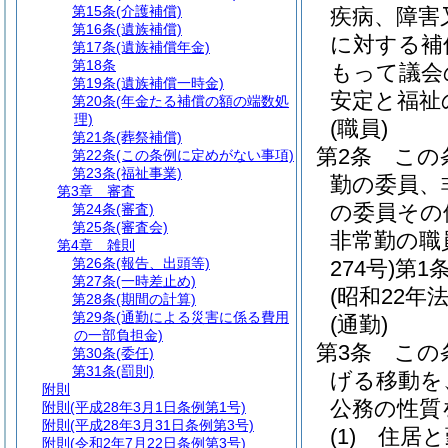
第15条
(介護補償)
疾病、障害
第16条
(遺族補償)
に対する補
第17条
(遺族補償年金)
第18条
もって議会
第19条
(遺族補償一時金)
安定と福祉
第20条
(年金たる補償の額の端数処
理)
(職員)
第21条
(葬祭補償)
第2条
この
第22条
(この条例に定めがない事項)
第23条
(福祉事業)
勤の委員、
第3章
審査
の委員その
第24条
(審査)
第25条
(審査会)
非常勤の職
第4章
雑則
第26条
(報告、出頭等)
274号)
第1
第27条
(一時差止め)
(昭和22年法
第28条
(期間の計算)
第29条
(通勤による災害に係る費用
(通勤)
の一部負担金)
第3条
この
第30条
(委任)
第31条
(罰則)
げる移動を
附則
公務の性質
附則
(平成28年3月1日条例第1号)
附則
(平成28年3月31日条例第3号)
(1)
住居と
附則
(令和2年7月22日条例第3号)