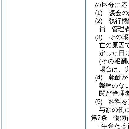
の区分に応
(1)
議会の
(2)
執行機
員 管理
(3)
その報
亡の原因
定した日
(その報
場合は、
(4)
報酬が
報酬のな
関が管理
(5)
給料を
与額の例
第7条
傷病
「年金たる