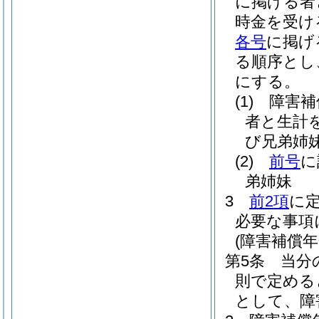
に掲げる者
時金を受け
各号
に掲げ
る順序とし
にする。
(1)
障害補
者と生計
び兄弟姉
(2)
前号
に
弟姉妹
3
前2項
に
必要な事項
(障害補償
第5条
当分
則で定める
として、障