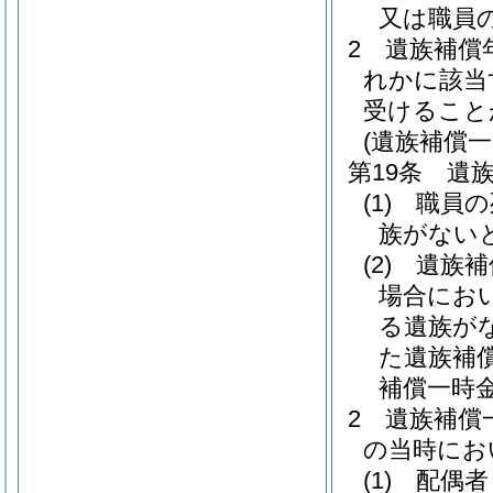
又は職員
2
遺族補償
れかに該当
受けること
(遺族補償一
第19条
遺
(1)
職員の
族がない
(2)
遺族補
場合にお
る遺族が
た遺族補
補償一時
2
遺族補償
の当時にお
(1)
配偶者