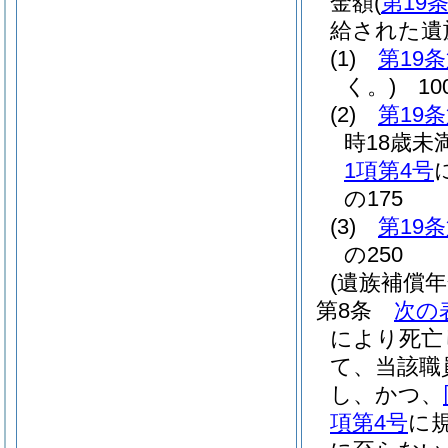
金額
(
第19
給された遺
(1)
第19
く。)
10
(2)
第19
時18歳未
1項第4号
の175
(3)
第19
の250
(遺族補償
第8条
次の
により死亡
て、当該職
し、かつ、
項第4号
に