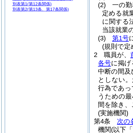
(2)
一の勤
別表第1
(第12条関係)
別表第2
(第13条、第17条関係)
定める就
に関する
当該就業
(3)
第1号
(規則で
2
職員が、
各号
に掲げ
中断の間及
としない。
行為であっ
うための最
間を除き、
(実施機関)
第4条
次の
機関
(以下