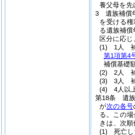
養父母を先
3
遺族補償
を受ける権
る遺族補償
区分に応じ
(1)
1人 
第1項第4
補償基礎額
(2)
2人 
(3)
3人 
(4)
4人以
第18条
遺
が
次の各号
る。
この場
きは、次順
(1)
死亡し