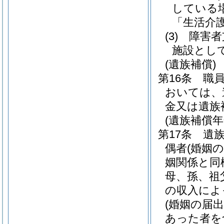
している
「生活介
(3)
障害者
施設とし
(遺族補償)
第16条
職
おいては、
金又は遺族
(遺族補償年
第17条
遺
偶者
(婚姻
姻関係と同
母、孫、祖
の収入によ
(婚姻の届
あった者を