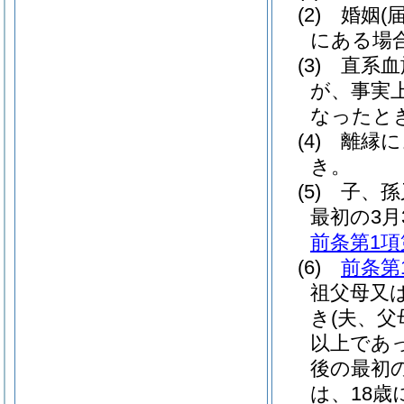
(2)
婚姻
(
にある場
(3)
直系血
が、事実
なったと
(4)
離縁に
き。
(5)
子、孫
最初の3月
前条第1項
(6)
前条第
祖父母又
き
(夫、
以上であ
後の最初
は、18歳