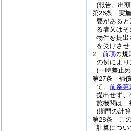
(報告、出頭
第26条
実
要があると
る者又はそ
物件を提出
を受けさせ
2
前項
の規
の例により
(一時差止め
第27条
補
て、
前条第
提出せず、
施機関は、
(期間の計算
第28条
こ
計算につい