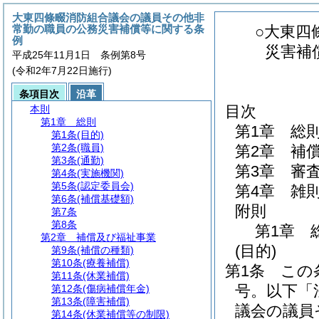
大東四條畷消防組合議会の議員その他非
常勤の職員の公務災害補償等に関する条
○大東四
例
災害補
平成25年11月1日 条例第8号
(令和2年7月22日施行)
条項目次
沿革
目次
本則
第1章
総則
第1章
総
第1条
(目的)
第2条
(職員)
第2章
補
第3条
(通勤)
第3章
審
第4条
(実施機関)
第5条
(認定委員会)
第4章
雑
第6条
(補償基礎額)
附則
第7条
第8条
第1章
第2章
補償及び福祉事業
(目的)
第9条
(補償の種類)
第10条
(療養補償)
第1条
この
第11条
(休業補償)
号。以下「
第12条
(傷病補償年金)
第13条
(障害補償)
議会の議員
第14条
(休業補償等の制限)