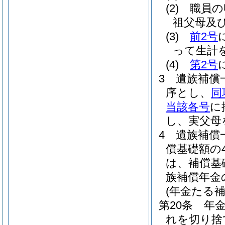
(2)
職員の
祖父母及
(3)
前2号
って生計
(4)
第2号
3
遺族補償
序とし、
同
当該各号
に
し、実父母
4
遺族補償
償基礎額の
は、補償基
族補償年金
(年金たる
第20条
年
れを切り捨