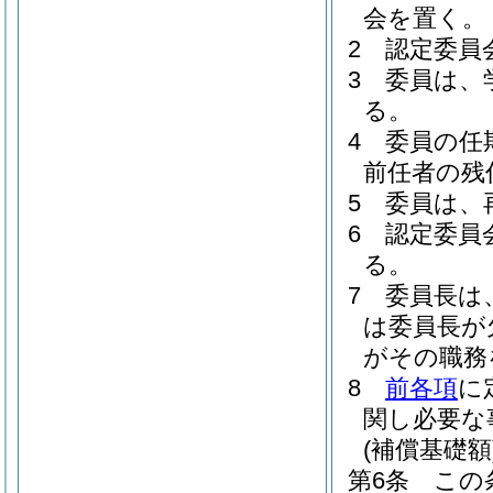
会を置く。
2
認定委員
3
委員は、
る。
4
委員の任
前任者の残
5
委員は、
6
認定委員
る。
7
委員長は
は委員長が
がその職務
8
前各項
に
関し必要な
(補償基礎額
第6条
この