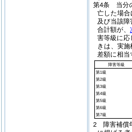
第4条
当分
亡した場合
及び当該障
合計額が、
害等級に応
きは、実施
差額に相当
障害等級
第1級
第2級
第3級
第4級
第5級
第6級
第7級
2
障害補償