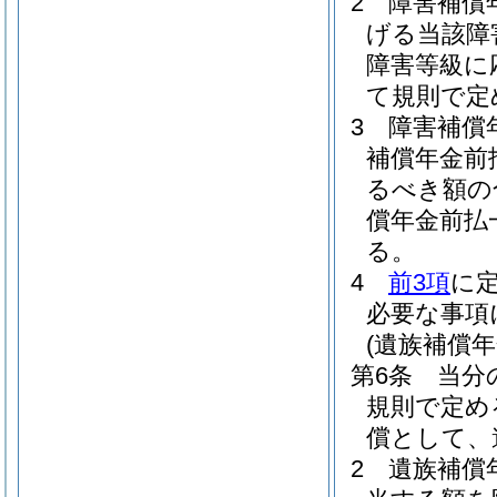
2
障害補償
げる当該障
障害等級に
て規則で定
3
障害補償
補償年金前
るべき額の
償年金前払
る。
4
前3項
に
必要な事項
(遺族補償
第6条
当分
規則で定め
償として、
2
遺族補償