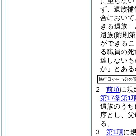
に至らない
ず、遺族補
合において
きる遺族」
遺族
(附則
ができるこ
る職員の死
達しないも
か」とある
施行日から当分の
2
前項
に規
第17条第1
遺族のうち
序とし、父
る。
3
第1項
に